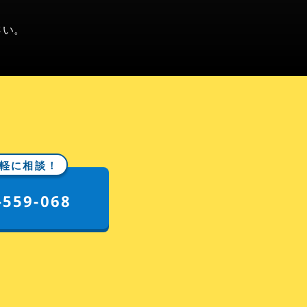
さい。
軽に相談！
-559-068