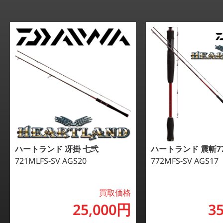
ハートランド 冴掛 七弐
ハートランド 震斬7
721MLFS-SV AGS20
772MFS-SV AGS17
買取価格
25,000円
3