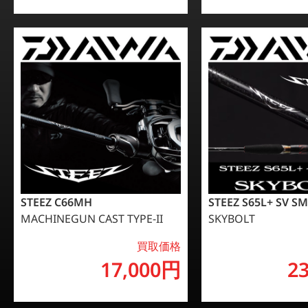
STEEZ C66MH
STEEZ S65L+ SV SM
MACHINEGUN CAST TYPE-II
SKYBOLT
買取価格
17,000円
2