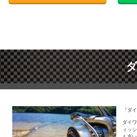
ダ
『ダイ
ダイワ
ィッシ
も高い