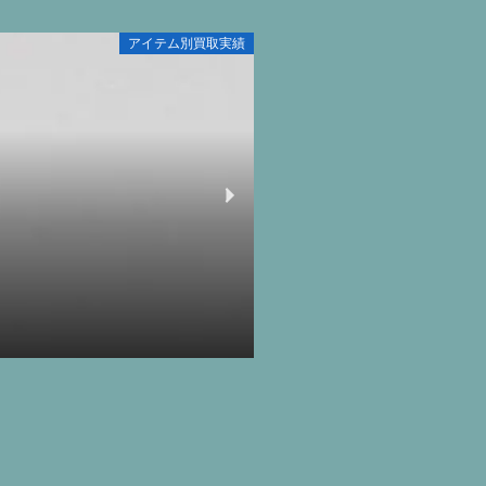
アイテム別買取実績
【宅配買取】シマノ オシア
2025-09-12