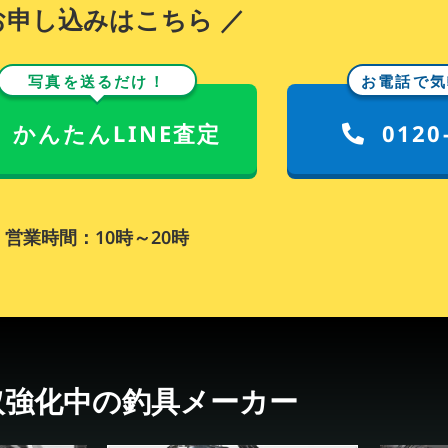
お申し込みはこちら ／
写真を送るだけ！
お電話で気
かんたんLINE査定
0120
営業時間：10時～20時
取強化中の釣具メーカー