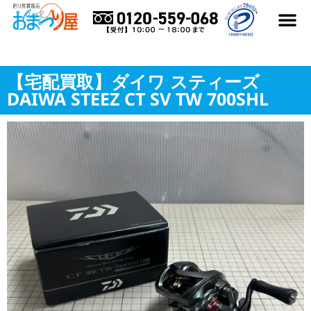
はじめての方へ
買取アイテム
買取メーカー
よくある質
買取実績ブログ
おまつり屋コラム
【宅配買取】ダイワ スティーズ
DAIWA STEEZ CT SV TW 700SHL