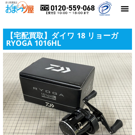
はじめての方へ
買取アイテム
買取メーカー
よくある質
買取実績ブログ
おまつり屋コラム
【宅配買取】ダイワ 18 リョーガ
RYOGA 1016HL