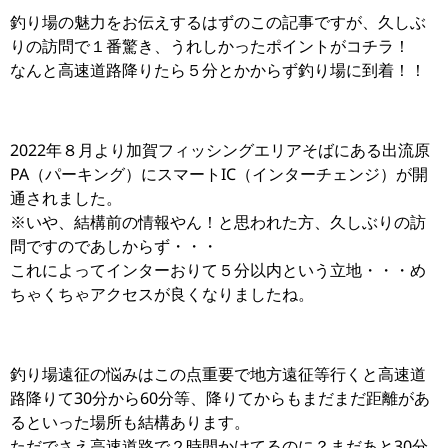
釣り場の魅力をお伝えするはずのこの記事ですが、久しぶ
りの訪問で１番驚き、うれしかったポイントがコチラ！
なんと高速道路降りたら５分とかからず釣り場に到着！！
2022年８月より加賀フィッシングエリアそばにある出流原
PA（パーキング）にスマートIC（インターチェンジ）が開
通されました。
※いや、結構前の情報やん！と思われた方、久しぶりの訪
問ですのであしからず・・・
これによってインターおりて５分以内という立地・・・め
ちゃくちゃアクセスが良くなりましたね。
釣り場遠征の悩みはこの点重要で地方遠征等行くと高速道
路降りて30分から60分等、降りてからもまだまだ距離があ
るといった場所も結構あります。
ただでさえ高速道路で２時間かけてるのに？まだあと30分