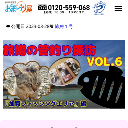
はじめての方へ
買取アイテム
買取メーカー
よくある質
買取実績ブログ
おまつり屋コラム
公開日
2023-03-28
旅鱒１号