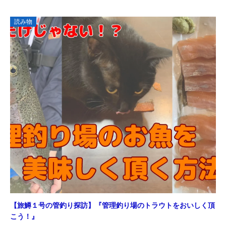
読み物
読
【旅鱒１号の管釣り探訪】『管理釣り場のトラウトをおいしく頂
エ
こう！』