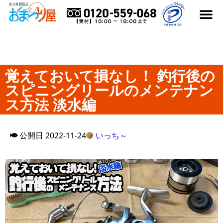
はじめての方へ
買取アイテム
買取メーカー
よくある質
買取実績ブログ
おまつり屋コラム
覚えておいて損なし！ 釣行後の
スピニングリールのメンテナン
ス方法 淡水編
公開日
2022-11-24
いっち～