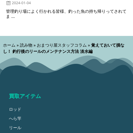
2024-01-04
エ
管理釣り場によく行かれる皆様、釣った魚の持ち帰りってされて
ま ...
ホーム
»
読み物
»
おまつり屋スタッフコラム
»
覚えておいて損な
し！ 釣行後のリールのメンテナンス方法 淡水編
買取アイテム
ロッド
へら竿
リール