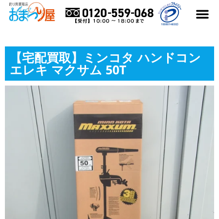
はじめての方へ
買取アイテム
買取メーカー
よくある質
買取実績ブログ
おまつり屋コラム
【宅配買取】ミンコタ ハンドコン
エレキ マクサム 50T