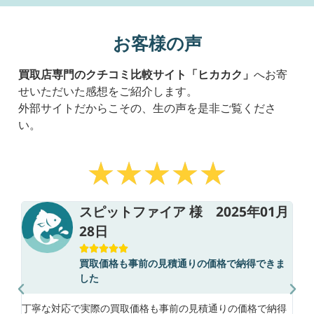
お客様の声
買取店専門のクチコミ比較サイト「ヒカカク」
へお寄
せいただいた感想をご紹介します。
外部サイトだからこその、生の声を是非ご覧くださ
い。
スピットファイア 様 2025年01月
28日





買取価格も事前の見積通りの価格で納得できま
マグ
した
た。
助か
丁寧な対応で実際の買取価格も事前の見積通りの価格で納得