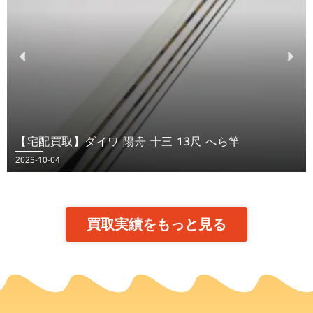
【宅配買取】ダイワ 陽舟 十三 13尺 へら竿
2025-10-04
買取実績をもっと見る