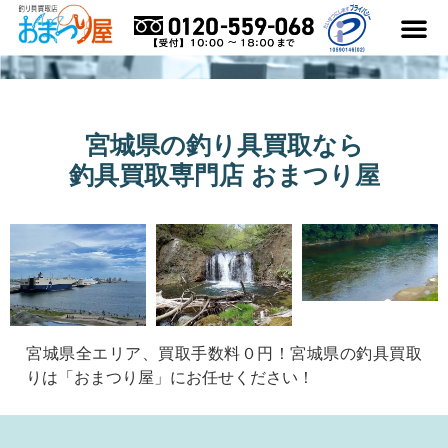
はじめての方へ
買取アイテム
買取メーカー
よくある質
買取実績ブログ
おまつり屋コラム
宮城県の釣り具買取なら
釣具買取専門店 おまつり屋
宮城県全エリア、買取手数料０円！宮城県の釣具買取
りは「おまつり屋」にお任せください！