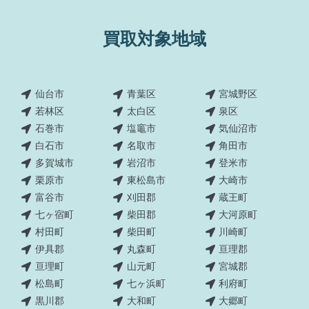
買取対象地域
仙台市
青葉区
宮城野区
若林区
太白区
泉区
石巻市
塩竈市
気仙沼市
白石市
名取市
角田市
多賀城市
岩沼市
登米市
栗原市
東松島市
大崎市
富谷市
刈田郡
蔵王町
七ヶ宿町
柴田郡
大河原町
村田町
柴田町
川崎町
伊具郡
丸森町
亘理郡
亘理町
山元町
宮城郡
松島町
七ヶ浜町
利府町
黒川郡
大和町
大郷町