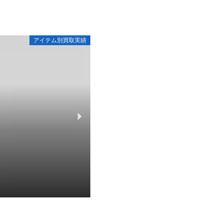
アイテム別買取実績
【宅配買取】シマノ オシアジガー 
2025-09-12