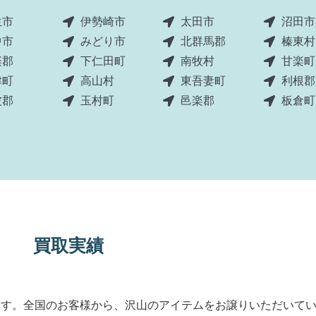
生市
伊勢崎市
太田市
沼田市
中市
みどり市
北群馬郡
榛東村
楽郡
下仁田町
南牧村
甘楽町
津町
高山村
東吾妻町
利根郡
波郡
玉村町
邑楽郡
板倉町
買取実績
ます。全国のお客様から、沢山のアイテムをお譲りいただいて