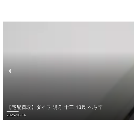
【宅配買取】ダイワ 陽舟 十三 13尺 へら竿
2025-10-04