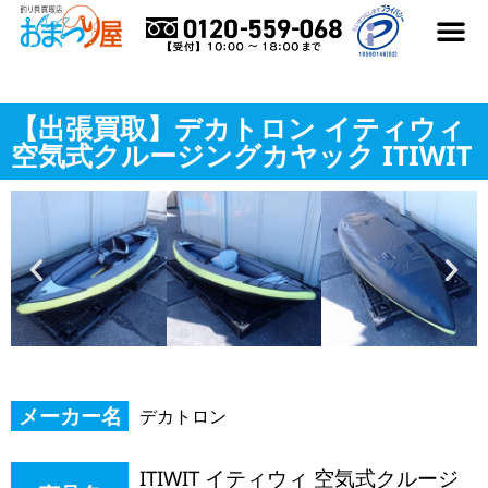
はじめての方へ
買取アイテム
買取メーカー
よくある質
買取実績ブログ
おまつり屋コラム
【出張買取】デカトロン イティウィ
空気式クルージングカヤック ITIWIT
メーカー名
デカトロン
ITIWIT イティウィ 空気式クルージ