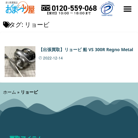
はじめての方へ
買取アイテム
買取メーカー
よくある質
買取実績ブログ
おまつり屋コラム
タグ:
リョービ
【出張買取】リョービ 船 VS 300R Regno Metal
2022-12-14
ホーム
»
リョービ